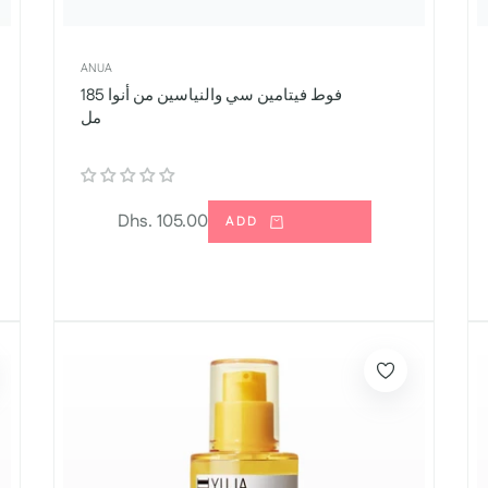
ANUA
فوط فيتامين سي والنياسين من أنوا 185
مل
السعر
Dhs. 105.00
ADD
العادي