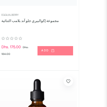
EQQUALBERRY
مجموعة إكوالبيري جلو آند بلامب الثنائية
السعر
Dhs. 175.00
Dhs.
ADD
سعر
العادي
184.00
البيع