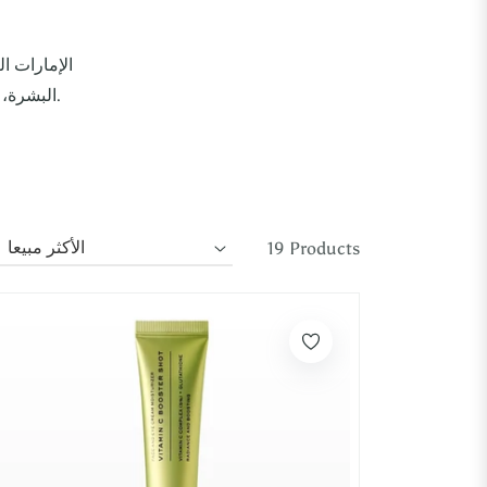
البشرة، وتخفي التصبغات، وتعزز الكولاجين. يحمي من الضغوطات لتوهج صحي ومشرق.
19 Products