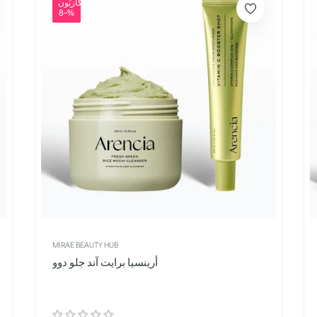
أُوكَازيُون
-8%
MIRAE BEAUTY HUB
أرينسيا برايت آند جلو دوو