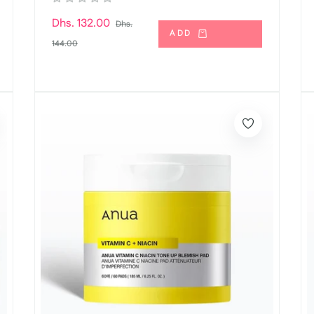
السعر
Dhs. 132.00
Dhs.
ADD
سعر
العادي
144.00
البيع