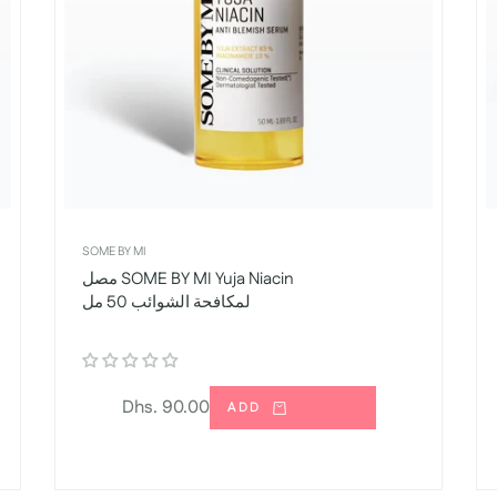
SOME BY MI
مصل SOME BY MI Yuja Niacin
لمكافحة الشوائب 50 مل
السعر
Dhs. 90.00
ADD
العادي