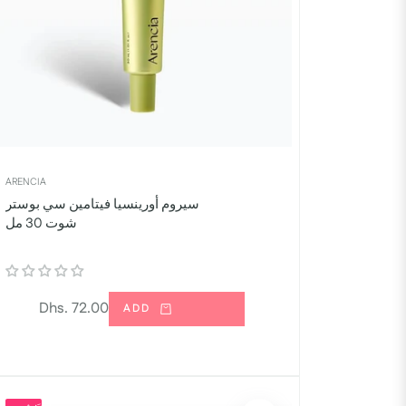
ARENCIA
سيروم أورينسيا فيتامين سي بوستر
شوت 30 مل
السعر
Dhs. 72.00
ADD
العادي