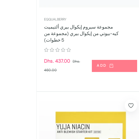
EQQUALBERRY
مجموعة سيروم إيكوال بيري ألتيميت
كيه-بيوتي من إيكوال بيري (مجموعة من
5 خطوات)
السعر
Dhs. 437.00
Dhs.
ADD
سعر
العادي
460.00
البيع