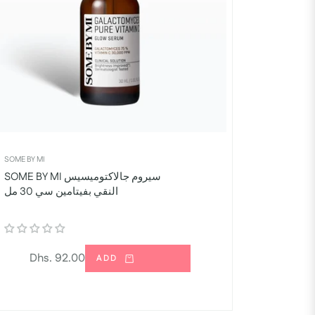
SOME BY MI
SOME BY MI سيروم جالاكتوميسيس
النقي بفيتامين سي 30 مل
السعر
Dhs. 92.00
ADD
العادي