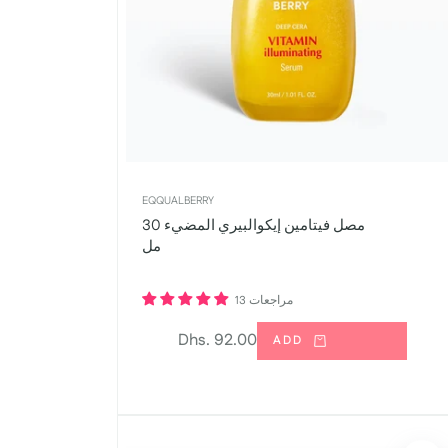
EQQUALBERRY
مصل فيتامين إيكوالبيري المضيء 30
مل
13 مراجعات
السعر
Dhs. 92.00
ADD
العادي