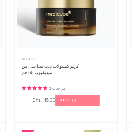
MEDICUBE
كريم كبسولات ديب فيتا سي من
ميديكيوب 55 جم
2 مراجعات
السعر
Dhs. 115.00
ADD
العادي