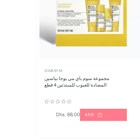
SOME BY MI
مجموعة سوم باي مي يوجا نياسين
المضادة للعيوب للمبتدئين 4 قطع
السعر
Dhs. 88.00
ADD
العادي